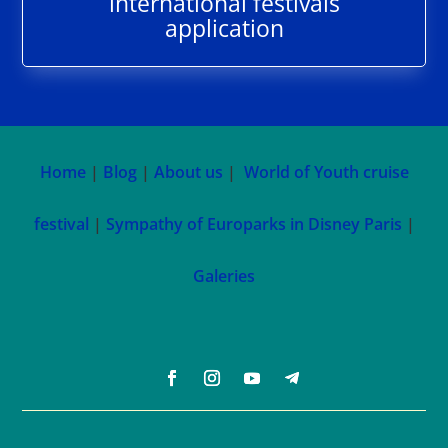
international festivals
application
Home
|
Blog
|
About us
|
World of Youth cruise
festival
|
Sympathy of Europarks in Disney Paris
|
Galeries