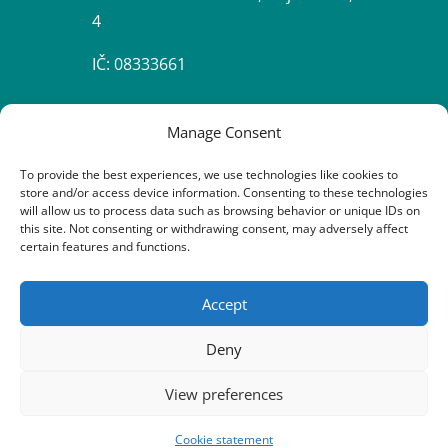
4
IČ: 08333661
Contacts
Manage Consent
To provide the best experiences, we use technologies like cookies to

+420 603 163 155
store and/or access device information. Consenting to these technologies
will allow us to process data such as browsing behavior or unique IDs on
+420 773 170 954
this site. Not consenting or withdrawing consent, may adversely affect
certain features and functions.
+420 605 252 222

festival@praha-cz.net
Accept
Deny
View preferences
Copyrights
2026
© European Youth Forum
Cookie statement