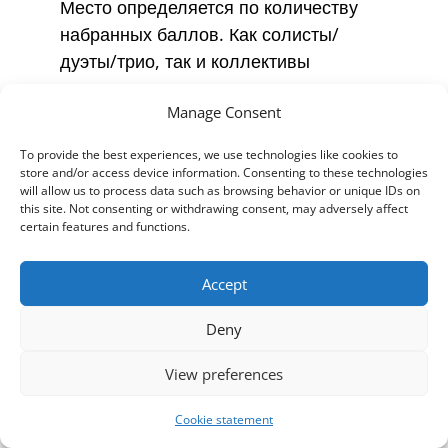
Место определяется по количеству
набранных баллов. Как солисты/
дуэты/трио, так и коллективы
награждаются медалями и дипломами
Manage Consent
в соответствии с занятым местом на
церемонии награждения. Солисты/
To provide the best experiences, we use technologies like cookies to
дуэты/трио и коллективы, занявшие
store and/or access device information. Consenting to these technologies
will allow us to process data such as browsing behavior or unique IDs on
первые места в каждой дисциплине,
this site. Not consenting or withdrawing consent, may adversely affect
получат кубки. В каждой возрастной
certain features and functions.
группе также награждается 1 участник,
который, по мнению жюри, выступил
Accept
лучше всех во всей возрастной группе
Deny
либо как солист/дуэт/трио, либо как
коллектив.
View preferences
Оставшиеся участники, не занявшие
Cookie statement
призовых мест, получат дипломы об