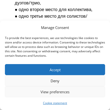
дуэтов/трио,
● одно второе место для коллектива,
● одно третье место для солистов/
дуэтов/трио,
Manage Consent
● одно третье место для коллектива.
To provide the best experiences, we use technologies like cookies to
Место определяется по количеству
store and/or access device information. Consenting to these technologies
набранных баллов. Как солисты/
will allow us to process data such as browsing behavior or unique IDs on
this site. Not consenting or withdrawing consent, may adversely affect
дуэты/трио, так и коллективы
certain features and functions.
награждаются медалями и дипломами
в соответствии с занятым местом на
Accept
церемонии награждения. Солисты/
дуэты/трио и коллективы, занявшие
Deny
первые места в каждой дисциплине,
View preferences
получат кубки. В каждой возрастной
группе также награждается 1 участник,
Cookie statement
который, по мнению жюри, выступил